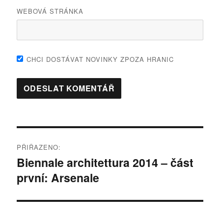
WEBOVÁ STRÁNKA
CHCI DOSTÁVAT NOVINKY ZPOZA HRANIC
Navigace
PŘIŘAZENO:
pro
Biennale architettura 2014 – část
první: Arsenale
příspěvek