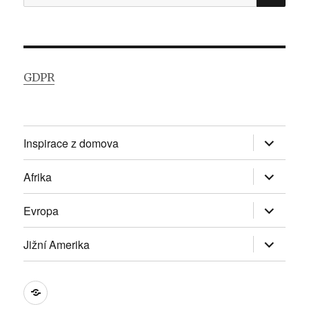
GDPR
Zobrazit
Inspirace z domova
podřazen
položky
Zobrazit
Afrika
podřazen
položky
Zobrazit
Evropa
podřazen
položky
Zobrazit
Jižní Amerika
podřazen
položky
DOMŮ