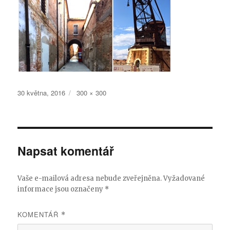
Publikováno:
Původní
30 května, 2016
300 × 300
velikost:
Napsat komentář
Vaše e-mailová adresa nebude zveřejněna.
Vyžadované
informace jsou označeny
*
KOMENTÁŘ
*