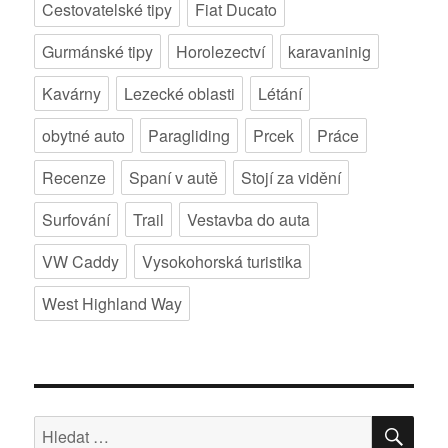
Cestovatelské tipy
Fiat Ducato
Gurmánské tipy
Horolezectví
karavaninig
Kavárny
Lezecké oblasti
Létání
obytné auto
Paragliding
Prcek
Práce
Recenze
Spaní v autě
Stojí za vidění
Surfování
Trail
Vestavba do auta
VW Caddy
Vysokohorská turistika
West Highland Way
HLE
Hledat: