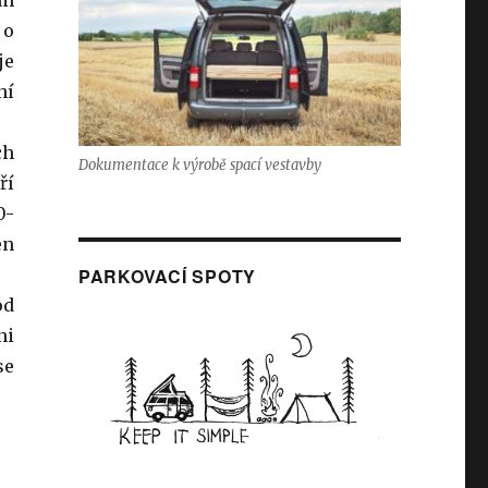
im
 o
je
ní
ch
Dokumentace k výrobě spací vestavby
ří
0-
en
PARKOVACÍ SPOTY
od
ni
se