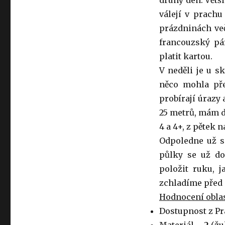
druhý den. Větši
válejí v prachu
prázdninách več
francouzský pár
platit kartou.
V neděli je u s
něco mohla pře
probírají úrazy 
25 metrů, mám do
4 a 4+, z pětek 
Odpoledne už se
půlky se už do
položit ruku, 
zchladíme před
Hodnocení oblas
Dostupnost z P