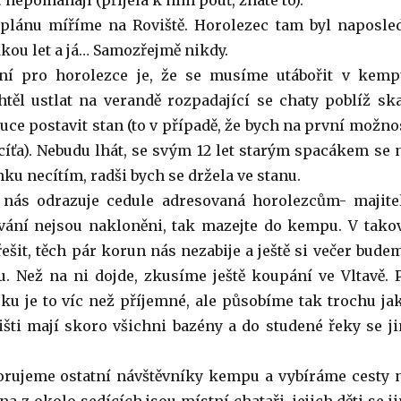
nepomáhají (přijela k nim pouť, znáte to).
plánu míříme na Roviště. Horolezec tam byl naposle
kou let a já… Samozřejmě nikdy.
ní pro horolezce je, že se musíme utábořit v kemp
ěl ustlat na verandě rozpadající se chaty poblíž ska
uce postavit stan (to v případě, že bych na první možno
cíťa). Nebudu lhát, se svým 12 let starým spacákem se 
ku necítím, radši bych se držela ve stanu.
í nás odrazuje cedule adresovaná horolezcům- majite
ání nejsou nakloněni, tak mazejte do kempu. V tako
řešit, těch pár korun nás nezabije a ještě si večer bude
. Než na ni dojde, zkusíme ještě koupání ve Vltavě. 
u je to víc než příjemné, ale působíme tak trochu ja
išti mají skoro všichni bazény a do studené řeky se j
orujeme ostatní návštěvníky kempu a vybíráme cesty 