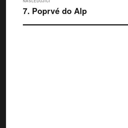
NÁSLEDUJÍCÍ
7. Poprvé do Alp
Následující
příspěvek: