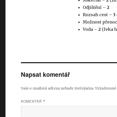
Materiál –
2
(žu
Odjištění –
2
Rozsah cest –
3
Možnost přeno
Voda –
2
(řeka h
Napsat komentář
Vaše e-mailová adresa nebude zveřejněna.
Vyžadované 
KOMENTÁŘ
*