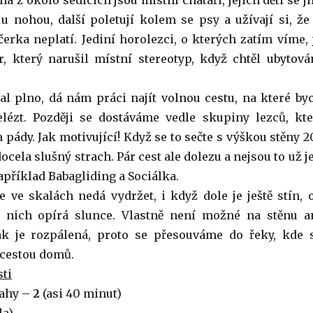
na z okolo sedících jsou místní chataři, jejich děti se j
 u nohou, další poletují kolem se psy a užívají si, že
erka neplatí. Jediní horolezci, o kterých zatím víme, 
, který narušil místní stereotyp, když chtěl ubytová
kal plno, dá nám práci najít volnou cestu, na které by
lézt. Později se dostáváme vedle skupiny lezců, kte
a pády. Jak motivující! Když se to sečte s výškou stěny 2
cela slušný strach. Pár cest ale dolezu a nejsou to už j
například Babagliding a Sociálka.
 ve skalách nedá vydržet, i když dole je ještě stín, 
 nich opírá slunce. Vlastně není možné na stěnu a
jak je rozpálená, proto se přesouváme do řeky, kde 
 cestou domů.
ti
rahy –
2
(asi 40 minut)