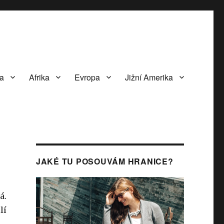
va
Afrika
Evropa
Jižní Amerika
JAKÉ TU POSOUVÁM HRANICE?
á.
lí