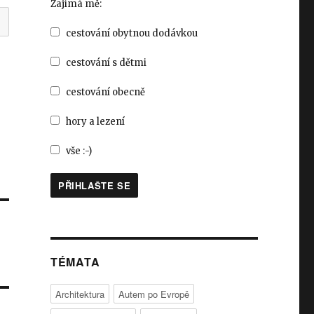
Zajímá mě:
cestování obytnou dodávkou
cestování s dětmi
cestování obecně
hory a lezení
vše :-)
TÉMATA
Architektura
Autem po Evropě