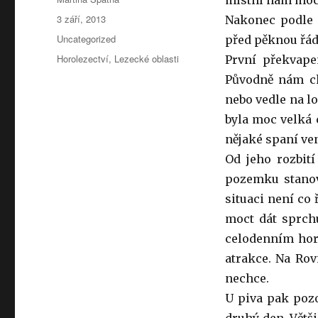
místní nám moc 
Publikováno:
3 září, 2013
Nakonec podle 
Rubriky:
Uncategorized
před pěknou řád
Štítky:
Horolezectví
,
Lezecké oblasti
První překvape
Původně nám cht
nebo vedle na lo
byla moc velká 
nějaké spaní ven
Od jeho rozbit
pozemku stanov
situaci není co 
moct dát sprchu
celodenním hork
atrakce. Na Rov
nechce.
U piva pak poz