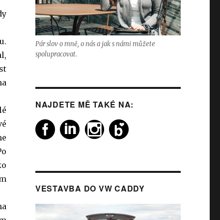
dy
u.
Pár slov o mně, o nás a jak s námi můžete
l,
spolupracovat.
st
na
NAJDETE MĚ TAKÉ NA:
lé
vé
me
Po
ko
im
VESTAVBA DO VW CADDY
na