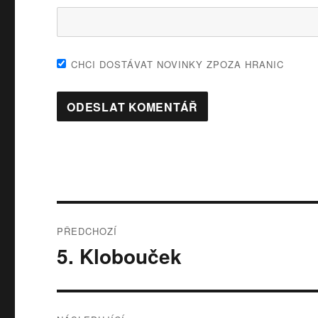
CHCI DOSTÁVAT NOVINKY ZPOZA HRANIC
Navigace
PŘEDCHOZÍ
pro
5. Klobouček
Předchozí
příspěvek:
příspěvek