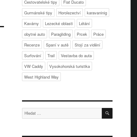
Cestovatelské tipy
Fiat Ducato
Gurmánské tipy
Horolezectví
karavaninig
Kavárny
Lezecké oblasti
Létání
obytné auto
Paragliding
Prcek
Práce
Recenze
Spaní v autě
Stojí za vidění
Surfování
Trail
Vestavba do auta
VW Caddy
Vysokohorská turistika
West Highland Way
HLEDÁNÍ
Hledat: