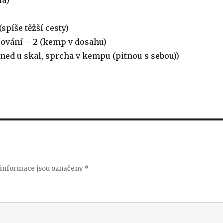
la)
(spíše těžší cesty)
cování –
2
(kemp v dosahu)
ned u skal, sprcha v kempu (pitnou s sebou))
informace jsou označeny
*