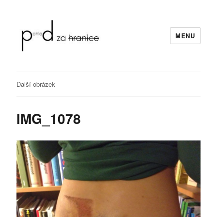
MENU
Pohled za hranice
Další obrázek
IMG_1078