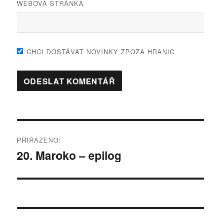
WEBOVÁ STRÁNKA
CHCI DOSTÁVAT NOVINKY ZPOZA HRANIC
Navigace
PŘIŘAZENO:
pro
20. Maroko – epilog
příspěvek