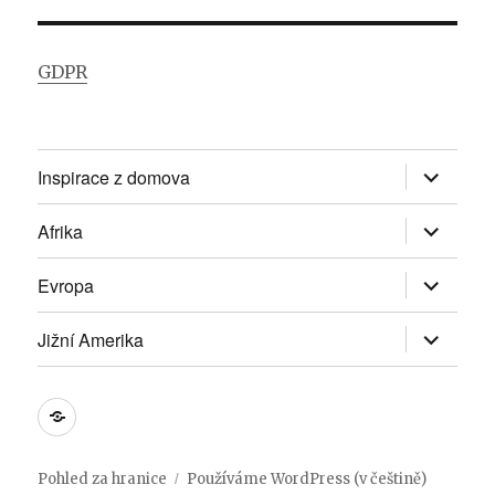
GDPR
Zobrazit
Inspirace z domova
podřazen
položky
Zobrazit
Afrika
podřazen
položky
Zobrazit
Evropa
podřazen
položky
Zobrazit
Jižní Amerika
podřazen
položky
DOMŮ
Pohled za hranice
Používáme WordPress (v češtině)