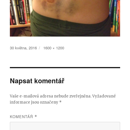
Publikováno:
Původní
30 května, 2016
1600 × 1200
velikost:
Napsat komentář
Vaše e-mailová adresa nebude zveřejněna.
Vyžadované
informace jsou označeny
*
KOMENTÁŘ
*