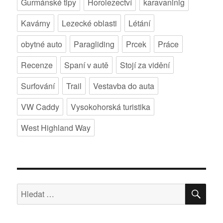
Gurmánské tipy
Horolezectví
karavaninig
Kavárny
Lezecké oblasti
Létání
obytné auto
Paragliding
Prcek
Práce
Recenze
Spaní v autě
Stojí za vidění
Surfování
Trail
Vestavba do auta
VW Caddy
Vysokohorská turistika
West Highland Way
HLE
Hledat: