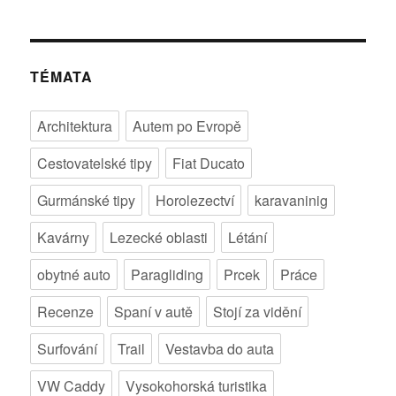
TÉMATA
Architektura
Autem po Evropě
Cestovatelské tipy
Fiat Ducato
Gurmánské tipy
Horolezectví
karavaninig
Kavárny
Lezecké oblasti
Létání
obytné auto
Paragliding
Prcek
Práce
Recenze
Spaní v autě
Stojí za vidění
Surfování
Trail
Vestavba do auta
VW Caddy
Vysokohorská turistika