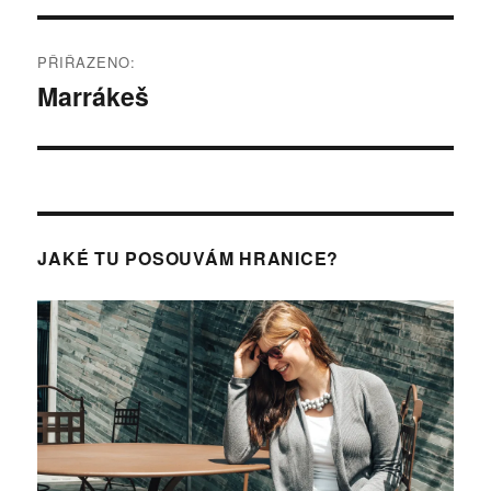
Navigace
PŘIŘAZENO:
pro
Marrákeš
příspěvek
JAKÉ TU POSOUVÁM HRANICE?