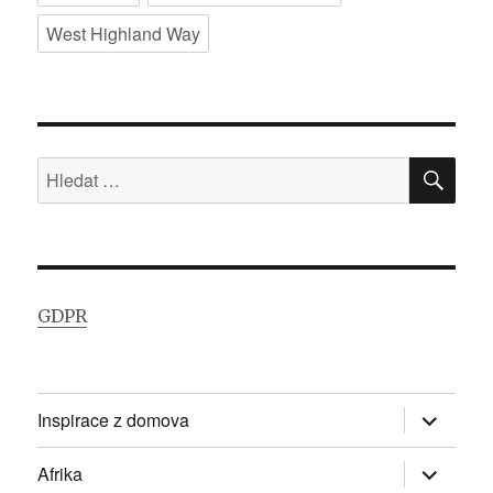
West Highland Way
HLE
Hledat:
GDPR
Zobrazit
Inspirace z domova
podřazen
položky
Zobrazit
Afrika
podřazen