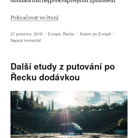
dohnala tím nejpřekvapivějším způsobem.
Pokračovat ve čtení
Publikováno:
Rubriky:
Štítky:
27 prosince, 2019
Evropa
,
Řecko
Autem po Evropě
pro
Napsat komentář
text
s
názvem
Další etudy z putování po
Vánoční
příběh
Řecku dodávkou
pro
malou
Cestovatelku