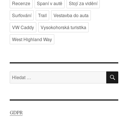
Recenze
Spaní v autě
Stojí za vidění
Surfování
Trail
Vestavba do auta
VW Caddy
Vysokohorská turistika
West Highland Way
HLE
Hledat:
GDPR