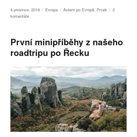
Publikováno:
Rubriky:
Štítky:
4 prosince, 2019
Evropa
Autem po Evropě
,
Prcek
2
u
komentáře
textu
s
názvem
První minipříběhy z našeho
Rok
na
roadtripu po Řecku
cestách
dodávkou
s
dítětem