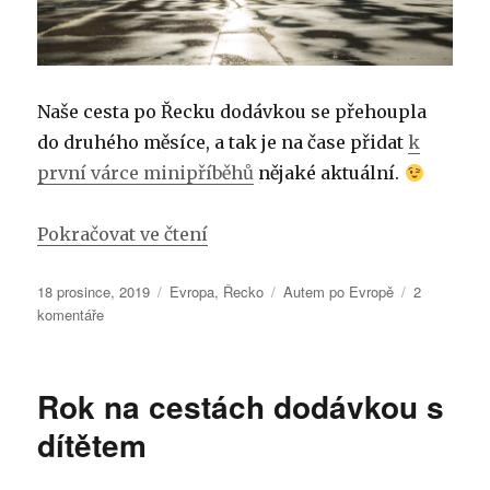
Naše cesta po Řecku dodávkou se přehoupla
do druhého měsíce, a tak je na čase přidat
k
první várce minipříběhů
nějaké aktuální.
„Další etudy z putování po Řec
Pokračovat ve čtení
Publikováno:
Rubriky:
Štítky:
18 prosince, 2019
Evropa
,
Řecko
Autem po Evropě
2
u
komentáře
textu
s
názvem
Rok na cestách dodávkou s
Další
etudy
dítětem
z
putování