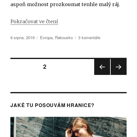
aspoň možnost prozkoumat tenhle malý ráj.
„Poprvé na Gosauská jezera s 
Pokračovat ve čtení
Publikováno:
Rubriky:
u
9 srpna, 2019
Evropa
,
Rakousko
3 komentáře
textu
s
názvem
Stránkování
Poprvé
STRÁNKA:
2
na
Gosauská
PŘE
DALŠ
příspěvků
jezera
DCH
Í
OZÍ
s
STRÁ
STRÁ
NKA
kočárkem
NKA
JAKÉ TU POSOUVÁM HRANICE?