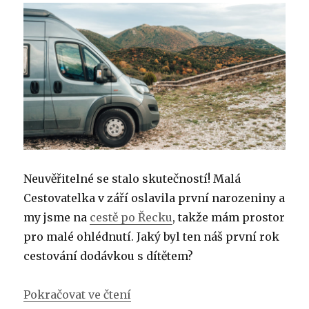
po
Řecku
dodávkou
Neuvěřitelné se stalo skutečností! Malá
Cestovatelka v září oslavila první narozeniny a
my jsme na
cestě po Řecku
, takže mám prostor
pro malé ohlédnutí. Jaký byl ten náš první rok
cestování dodávkou s dítětem?
„Rok na cestách dodávkou s dít
Pokračovat ve čtení