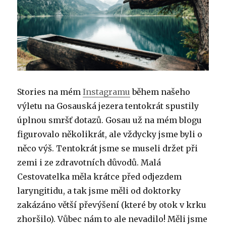
Stories na mém
Instagramu
během našeho
výletu na Gosauská jezera tentokrát spustily
úplnou smršť dotazů. Gosau už na mém blogu
figurovalo několikrát, ale vždycky jsme byli o
něco výš. Tentokrát jsme se museli držet při
zemi i ze zdravotních důvodů. Malá
Cestovatelka měla krátce před odjezdem
laryngitidu, a tak jsme měli od doktorky
zakázáno větší převýšení (které by otok v krku
zhoršilo). Vůbec nám to ale nevadilo! Měli jsme