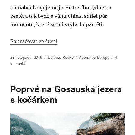
Pomalu ukrajujeme již ze třetího týdne na
cestě, a tak bych s vámi chtěla sdílet pár
momentů, které se mi vryly do paměti.
„První minipříběhy z našeho ro
Pokračovat ve čtení
Publikováno:
Rubriky:
Štítky:
23 listopadu, 2019
Evropa
,
Řecko
Autem po Evropě
4
u
komentáře
textu
s
názvem
Poprvé na Gosauská jezera
První
minipříběhy
s kočárkem
z
našeho
roadtripu
po
Řecku